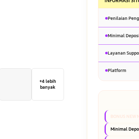
INFORMASI SIT
Penilaian Pen
Minimal Depos
Layanan Suppo
Platform
+4 lebih
banyak
BONUS NEW 
Minimal Depos