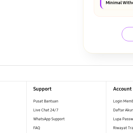
Minimal With
Support
Account
Pusat Bantuan
Login Mem
Live Chat 24/7
Daftar Aku
WhatsApp Support
Lupa Passw
FAQ
Riwayat Tr