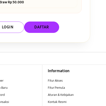
draw Rp 50.000
LOGIN
DAFTAR
Information
ber
Fitur Akses
n Baru
Fitur Pemula
ord
Aturan & Kebijakan
ansaksi
Kontak Resmi