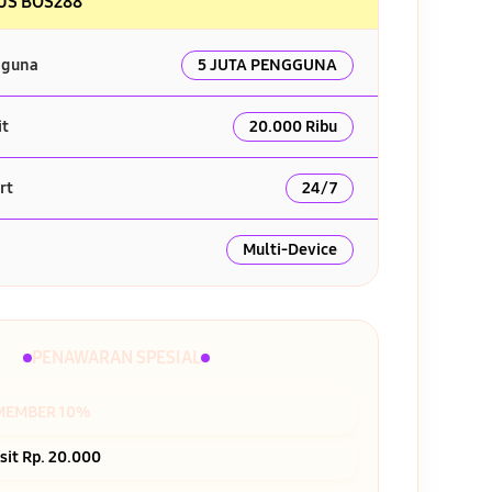
US BOS288
gguna
5 JUTA PENGGUNA
it
20.000 Ribu
rt
24/7
Multi-Device
PENAWARAN SPESIAL
MEMBER 10%
it Rp. 20.000